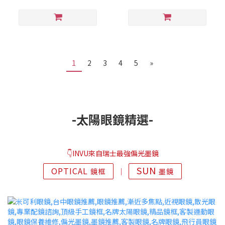
1
2
3
4
5
»
-太陽眼鏡精選-
👇INVU來自瑞士最強偏光墨鏡
SUN
OPTICAL
鏡框
│
墨鏡