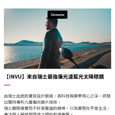
【INVU】來自瑞士最強偏光濾藍光太陽眼鏡
由瑞士血統的優良設計脈絡，高科技與美學用心之深，研發
出獨特專利九層偏光鏡片技術，
瑞士團隊樸實而不好高騖遠的精神，只為實現在平常生活，
專注個人視感與環境之間的和諧美學。