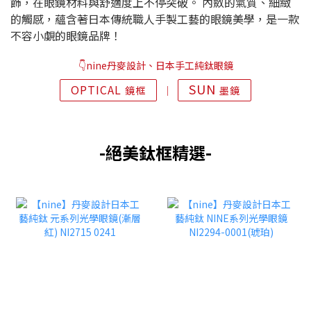
飾，在眼鏡材料與舒適度上不停突破。 內斂的氣質、細緻
的觸感，蘊含著日本傳統職人手製工藝的眼鏡美學，是一款
不容小覷的眼鏡品牌！
👇nine丹麥設計、日本手工純鈦眼鏡
SUN
OPTICAL
鏡框
│
墨鏡
-絕美鈦框精選-