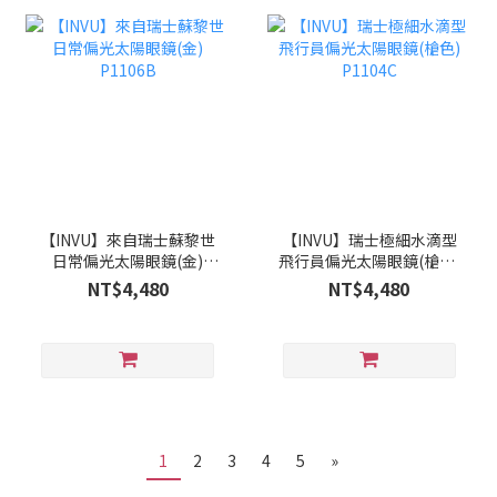
【INVU】來自瑞士蘇黎世
【INVU】瑞士極細水滴型
日常偏光太陽眼鏡(金)
飛行員偏光太陽眼鏡(槍色)
P1106B
P1104C
NT$4,480
NT$4,480
1
2
3
4
5
»