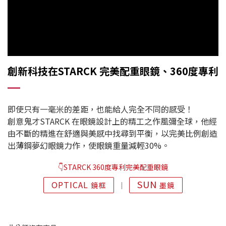
創新科技在STARCK 完美配重眼鏡、360度專利
即使只有一毫米的差距，也能給人完全不同的感受！
創意鬼才STARCK 在眼鏡設計上的精工之作風彌全球，他經
由不斷的精進在舒適與美感中找尋到平衡，以完美比例創造
出薄鋼夢幻眼鏡力作，使眼鏡重量減輕30%。
👇STARCK 360度專利完美配重眼鏡
SUN
OPTICAL
鏡框
│
墨鏡