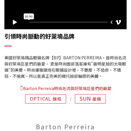
引領時尚脈動的好萊塢品牌
美國好萊塢精品眼鏡名牌【BP】BARTON PERREIRA，是時尚名流
與好萊塢巨星們的最愛， 更是時尚圈部落客擁有"最明星臉的太陽眼
鏡"的美譽。時尚優雅鑄熔在眼鏡設計裡，不艷壓，不造奇，不嬌
弱，不搶異，所以能真正完美的襯托臉部輪廓的美麗。
👇Barton Perreira時尚名流與好萊塢巨星們的最愛
SUN
OPTICAL
鏡框
│
墨鏡
Barton Perreira