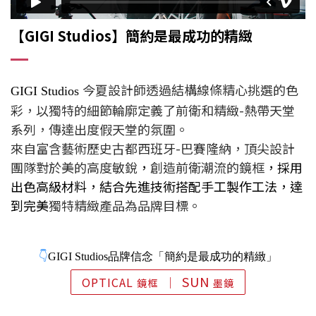
【GIGI Studios】簡約是最成功的精緻
今夏設計師透過結構線條精心挑選的色
GIGI Studios
彩，以獨特的細節輪廓定義了前衛和精緻-熱帶天堂
系列，傳達出度假天堂的氛圍。
來自富含藝術歷史古都西班牙-巴賽隆納，頂尖設計
團隊對於美的高度敏銳
，
創造前衛潮流的鏡框
，採用
出色高級材料
，結合先進技術搭配
手工製作工法，達
到完美
獨特精緻產品為品牌目標。
👇
GIGI Studios
品牌信念「簡約是最成功的精緻」
SUN
OPTICAL
│
鏡框
墨鏡