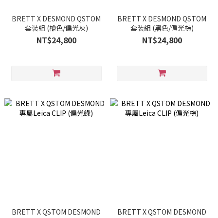
BRETT X DESMOND QSTOM
BRETT X DESMOND QSTOM
套裝組 (槍色/偏光灰)
套裝組 (黑色/偏光棕)
NT$24,800
NT$24,800
BRETT X QSTOM DESMOND
BRETT X QSTOM DESMOND