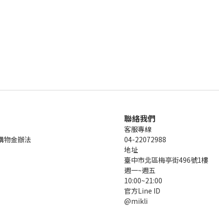
聯絡我們
客服專線
購物金辦法
04-22072988
地址
臺中市北區梅亭街496號1樓
週一~週五
10:00~21:00
官方Line ID
@mikli