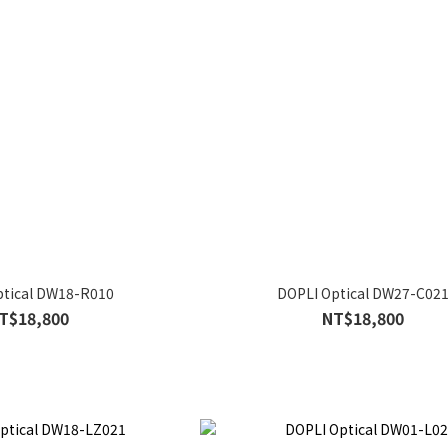
ptical DW18-R010
DOPLI Optical DW27-C02
T$18,800
NT$18,800