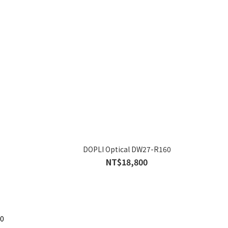
1
DOPLI Optical DW27-R160
NT$18,800