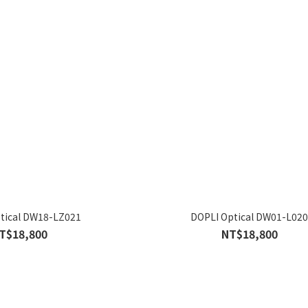
tical DW18-LZ021
DOPLI Optical DW01-L02
T$18,800
NT$18,800