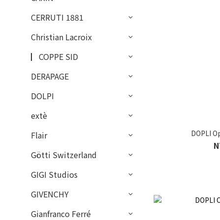
CERRUTI 1881
Christian Lacroix
▏COPPE SID
DERAPAGE
DOLPI
extè
DOPLI O
Flair
N
Götti Switzerland
GIGI Studios
GIVENCHY
Gianfranco Ferré