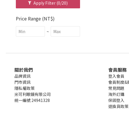
Apply Filter
(0/20)
Price Range (NT$)
~
關於我們
會員服務
品牌資訊
登入會員
門市資訊
會員制度&
隱私權政策
常見問題
米可利眼鏡有限公司
海外訂購
統一編號 24941328
保固登入
退換貨政策