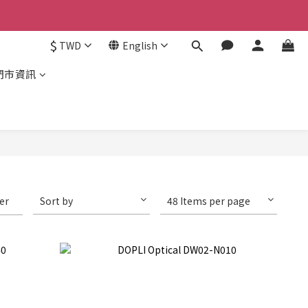
$
TWD
English
門市資訊
ter
Sort by
48 Items per page