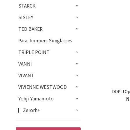
STARCK
SISLEY
TED BAKER
Para Jumpers Sunglasses
TRIPLE POINT
VANNI
VIVANT
VIVIENNE WESTWOOD
DOPLI Op
Yohji Yamamoto
N
▏Zerorh+