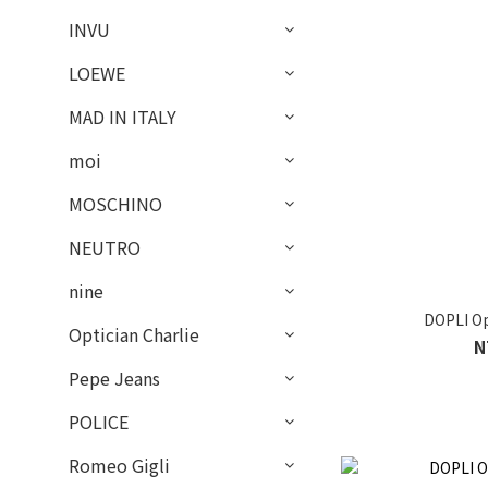
INVU
LOEWE
MAD IN ITALY
moi
MOSCHINO
NEUTRO
nine
DOPLI O
Optician Charlie
N
Pepe Jeans
POLICE
Romeo Gigli