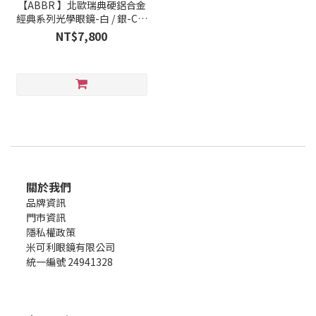
【ABBR 】北歐瑞典硬鋁合金
經典系列光學眼鏡-白 / 銀-CL-
01-001B-Z04
NT$7,800
關於我們
品牌資訊
門市資訊
隱私權政策
米可利眼鏡有限公司
統一編號 24941328