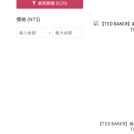
套用篩選
(0/20)
價格 (NT$)
~
【TED BAKER
T