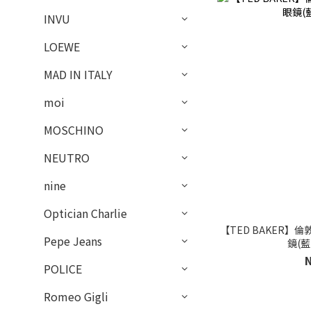
INVU
LOEWE
MAD IN ITALY
moi
MOSCHINO
NEUTRO
nine
Optician Charlie
【TED BAKER
Pepe Jeans
鏡(藍)
POLICE
Romeo Gigli