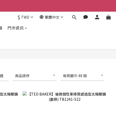
$
TWD
繁體中文
鏡
門市資訊
選
商品排序
每頁顯示 48 個