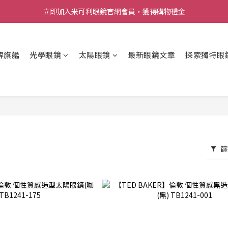
立即加入米可利眼鏡官網會員，獲得購物禮金
牌旗艦
光學眼鏡
太陽眼鏡
最新眼鏡文章
探索獨特眼
篩
R