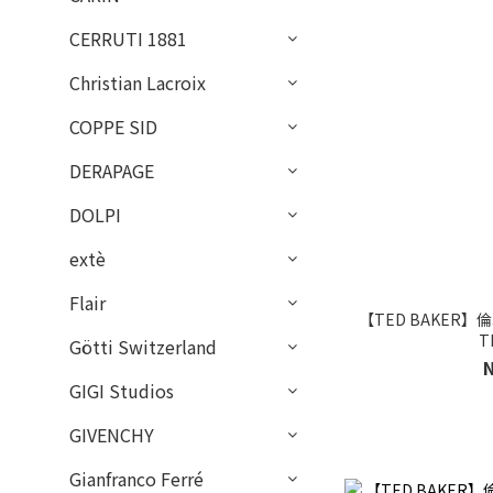
CERRUTI 1881
Christian Lacroix
COPPE SID
DERAPAGE
DOLPI
extè
Flair
【TED BAKER
T
Götti Switzerland
GIGI Studios
GIVENCHY
Gianfranco Ferré