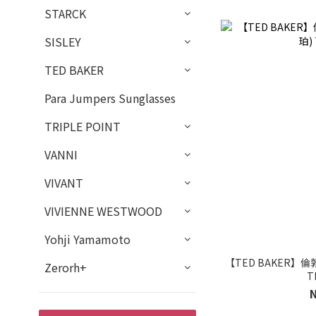
STARCK
SISLEY
TED BAKER
Para Jumpers Sunglasses
TRIPLE POINT
VANNI
VIVANT
VIVIENNE WESTWOOD
Yohji Yamamoto
【TED BAKER】
Zerorh+
T