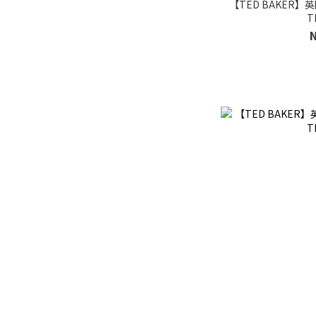
【TED BAKER】
T