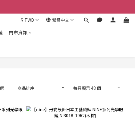
$
TWD
繁體中文
鏡
門市資訊
選
商品排序
每頁顯示 48 個