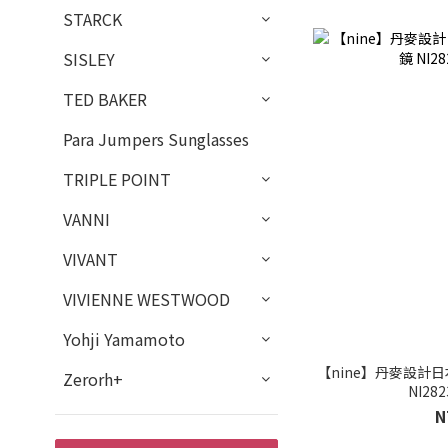
STARCK
SISLEY
TED BAKER
Para Jumpers Sunglasses
TRIPLE POINT
VANNI
VIVANT
VIVIENNE WESTWOOD
Yohji Yamamoto
【nine】丹麥設計日
Zerorh+
NI28
N