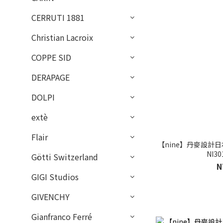
CERRUTI 1881
Christian Lacroix
COPPE SID
DERAPAGE
DOLPI
extè
Flair
【nine】丹麥設計日
NI30
Götti Switzerland
N
GIGI Studios
GIVENCHY
Gianfranco Ferré