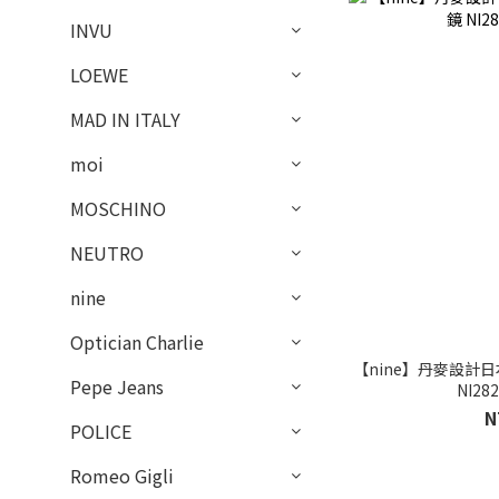
INVU
LOEWE
MAD IN ITALY
moi
MOSCHINO
NEUTRO
nine
Optician Charlie
【nine】丹麥設計日
Pepe Jeans
NI28
N
POLICE
Romeo Gigli