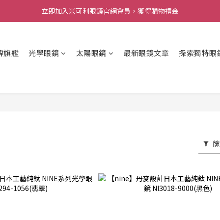
立即加入米可利眼鏡官網會員，獲得購物禮金
牌旗艦
光學眼鏡
太陽眼鏡
最新眼鏡文章
探索獨特眼
篩