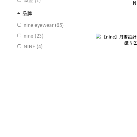
鈦金 (1)
N
品牌
nine eyewear (65)
nine (23)
NINE (4)