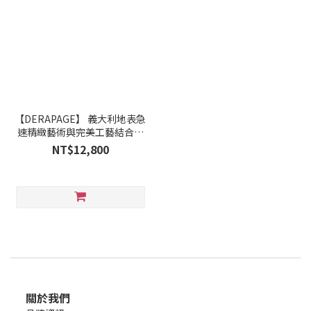
【DERAPAGE】 義大利地表急
速精緻藝術與完美工藝結合龍
捲風薄鋼系列 DTORTEC9-
NT$12,800
C817
關於我們