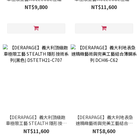
系列(鐵灰+紅) DMOL106-C537
系列(深綠+淺綠) DMOL109-
NT$9,800
NT$11,600
C599
【DERAPAGE】義大利頂級跑
【DERAPAGE】義大利地表急
車極限工藝 STEALTH 隱形技術
速精緻藝術與完美工藝結合薄
系列(黑色) DSTETH21-C707
鋼系列 DCHI6-C62
NT$11,600
NT$8,600