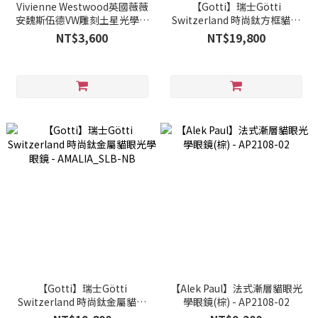
Vivienne Westwood英國薇薇
【Gotti】瑞士Götti
安魏斯伍德VW雕刻土星光學眼
Switzerland 時尚鈦方框貓眼
鏡(黑/紫) VW165-04
光學眼鏡 - AOSTA_GLB-BR
NT$3,600
NT$19,800
【Gotti】瑞士Götti
【Alek Paul】法式漸層貓眼光
Switzerland 時尚鈦金屬貓眼
學眼鏡(棕) - AP2108-02
光學眼鏡 - AMALIA_SLB-NB