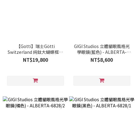
【Gotti】瑞士Götti
GIGI Studios 立體貓眼風格光
Switzerland 純鈦大蝴蝶框光
學眼鏡(藍色) - ALBERTA-
學眼鏡 AOSTA_GLB 2
6828/3
NT$19,800
NT$8,600